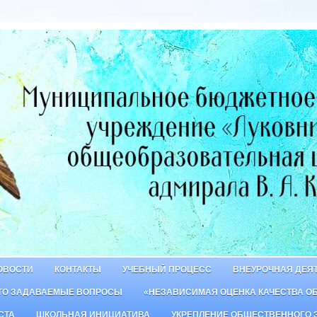
ОВОСТИ
КОНТАКТЫ
УЧЕБНЫЙ ПРОЦЕСС
ВНЕУРОЧНАЯ ДЕЯ
ТО ЗАДАВАЕМЫЕ ВОПРОСЫ
«НЕЗАВИСИМАЯ ОЦЕНКА КАЧЕСТВА О
СТА
ШКОЛЬНАЯ ИНИЦИАТИВА
УКРЕПЛЕНИЕ ОБЩЕСТВЕННОГО 