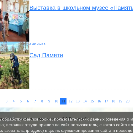
Выставка в школьном музее «Памят
3 мая 2023 г.
Сад Памяти
2
3
4
5
6
7
8
9
10
11
12
13
14
15
16
17
18
19
20
вательная школа имени вице-адмирала В.А. Корнилова"
а обработку файлов cookie, пользовательских данных (сведения о м
а; источник откуда пришел на сайт пользователь; с какого сайта и
пользователь; ip-адрес) в целях функционирования сайта и проведе