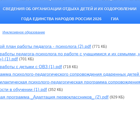
СВЕДЕНИЯ ОБ ОРГАНИЗАЦИИ ОТДЫХА ДЕТЕЙ И ИХ ОЗДОРОВЛЕНИИ
ГОДА ЕДИНСТВА НАРОДОВ РОССИИ 2026
ГИА
Инклюзивное образование
ой план работы педагога - психолога (2).pdf
(771 КБ)
работы педагога-психолога по работе с учащимися и их семьями, 
) (1).pdf
(701 КБ)
работы с детьми с ОВЗ (1).pdf
(718 КБ)
амма психолого-педагогического сопровождения одаренных детей (
лактическая психолого-педагогическая программа сопровождения 
ости в обучении (1).pdf
(352 КБ)
ая программа _Адаптация первоклассников_ (2).pdf
(929 КБ)