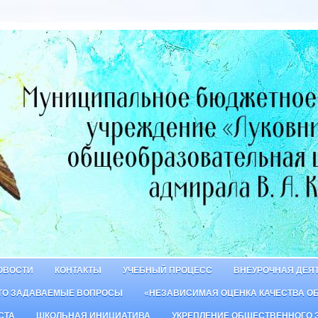
ОВОСТИ
КОНТАКТЫ
УЧЕБНЫЙ ПРОЦЕСС
ВНЕУРОЧНАЯ ДЕЯ
ТО ЗАДАВАЕМЫЕ ВОПРОСЫ
«НЕЗАВИСИМАЯ ОЦЕНКА КАЧЕСТВА О
СТА
ШКОЛЬНАЯ ИНИЦИАТИВА
УКРЕПЛЕНИЕ ОБЩЕСТВЕННОГО 