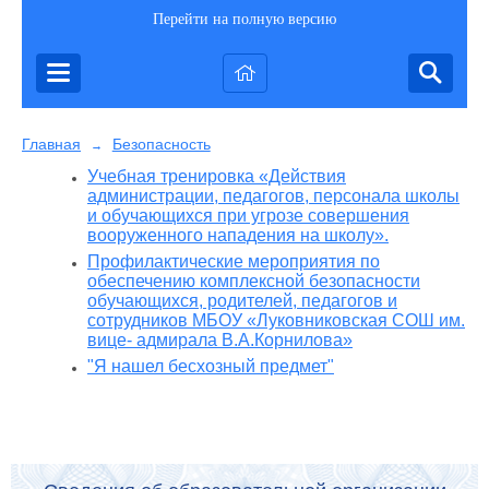
Перейти на полную версию
Главная
Безопасность
→
Учебная тренировка «Действия
администрации, педагогов, персонала школы
и обучающихся при угрозе совершения
вооруженного нападения на школу».
Профилактические мероприятия по
обеспечению комплексной безопасности
обучающихся, родителей, педагогов и
сотрудников МБОУ «Луковниковская СОШ им.
вице- адмирала В.А.Корнилова»
"Я нашел бесхозный предмет"