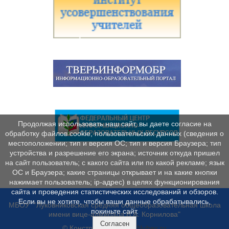
Продолжая использовать наш сайт, вы даете согласие на
обработку файлов cookie, пользовательских данных (сведения о
местоположении; тип и версия ОС; тип и версия Браузера; тип
устройства и разрешение его экрана; источник откуда пришел
на сайт пользователь; с какого сайта или по какой рекламе; язык
ОС и Браузера; какие страницы открывает и на какие кнопки
нажимает пользователь; ip-адрес) в целях функционирования
сайта и проведения статистических исследований и обзоров.
Если вы не хотите, чтобы ваши данные обрабатывались,
МБОУ "Луковниковская средняя общеобразовательная школа
покиньте сайт.
имени вице-адмирала В.А. Корнилова"
Согласен
© Конструктор сайтов
Nubex.ru