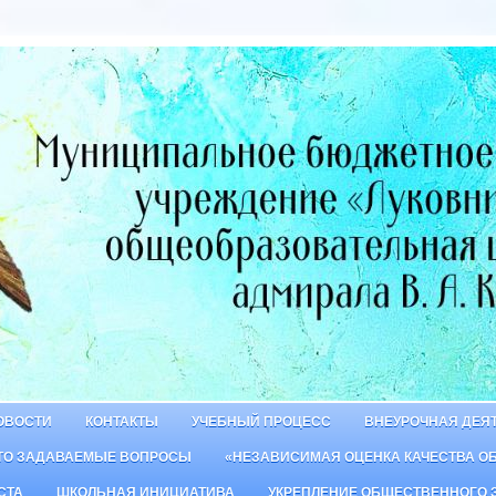
ОВОСТИ
КОНТАКТЫ
УЧЕБНЫЙ ПРОЦЕСС
ВНЕУРОЧНАЯ ДЕЯ
ТО ЗАДАВАЕМЫЕ ВОПРОСЫ
«НЕЗАВИСИМАЯ ОЦЕНКА КАЧЕСТВА О
СТА
ШКОЛЬНАЯ ИНИЦИАТИВА
УКРЕПЛЕНИЕ ОБЩЕСТВЕННОГО 