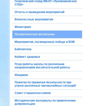
Георгиевский отряд МБОУ «Луковниковская
СОШ»
Отчеты о проведении мероприятий
Внеклассные мероприятия
Мониторинг
Патриотическое воспитание
Мероприятия, посвященные победе в ВОВ
Библиотека
Кабинет здоровья
План работы школы по различным
направлениям воспитательной работы
Юнармия
Памятки по правилам безопасности при
угрозе различных чрезвычайных ситуаций
Совет старшеклассников
Методические материалы по привлечению
добровольцев