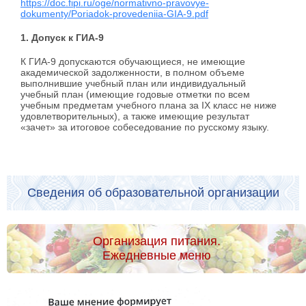
https://doc.fipi.ru/oge/normativno-pravovye-
dokumenty/Poriadok-provedeniia-GIA-9.pdf
1. Допуск к ГИА-9
К ГИА-9 допускаются обучающиеся, не имеющие
академической задолженности, в полном объеме
выполнившие учебный план или индивидуальный
учебный план (имеющие годовые отметки по всем
учебным предметам учебного плана за IX класс не ниже
удовлетворительных), а также имеющие результат
«зачет» за итоговое собеседование по русскому языку.
Сведения об образовательной организации
Организация питания.
Ежедневные меню