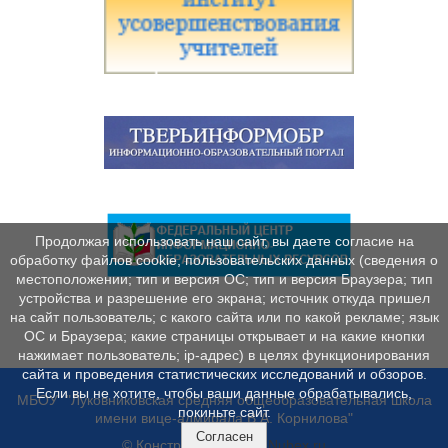
Продолжая использовать наш сайт, вы даете согласие на
обработку файлов cookie, пользовательских данных (сведения о
местоположении; тип и версия ОС; тип и версия Браузера; тип
устройства и разрешение его экрана; источник откуда пришел
на сайт пользователь; с какого сайта или по какой рекламе; язык
ОС и Браузера; какие страницы открывает и на какие кнопки
нажимает пользователь; ip-адрес) в целях функционирования
сайта и проведения статистических исследований и обзоров.
Если вы не хотите, чтобы ваши данные обрабатывались,
МБОУ "Луковниковская средняя общеобразовательная школа
покиньте сайт.
имени вице-адмирала В.А. Корнилова"
Согласен
© Конструктор сайтов
Nubex.ru