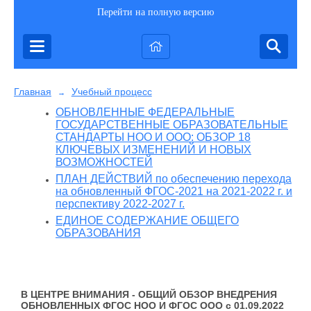
Перейти на полную версию
Главная
Учебный процесс
→
ОБНОВЛЕННЫЕ ФЕДЕРАЛЬНЫЕ
ГОСУДАРСТВЕННЫЕ ОБРАЗОВАТЕЛЬНЫЕ
СТАНДАРТЫ НОО И ООО: ОБЗОР 18
КЛЮЧЕВЫХ ИЗМЕНЕНИЙ И НОВЫХ
ВОЗМОЖНОСТЕЙ
ПЛАН ДЕЙСТВИЙ по обеспечению перехода
на обновленный ФГОС-2021 на 2021-2022 г. и
перспективу 2022-2027 г.
ЕДИНОЕ СОДЕРЖАНИЕ ОБЩЕГО
ОБРАЗОВАНИЯ
В ЦЕНТРЕ ВНИМАНИЯ - ОБЩИЙ ОБЗОР ВНЕДРЕНИЯ
ОБНОВЛЕННЫХ ФГОС НОО И ФГОС ООО с 01.09.2022