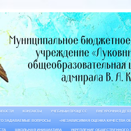
ОВОСТИ
КОНТАКТЫ
УЧЕБНЫЙ ПРОЦЕСС
ВНЕУРОЧНАЯ ДЕЯ
ТО ЗАДАВАЕМЫЕ ВОПРОСЫ
«НЕЗАВИСИМАЯ ОЦЕНКА КАЧЕСТВА О
СТА
ШКОЛЬНАЯ ИНИЦИАТИВА
УКРЕПЛЕНИЕ ОБЩЕСТВЕННОГО 