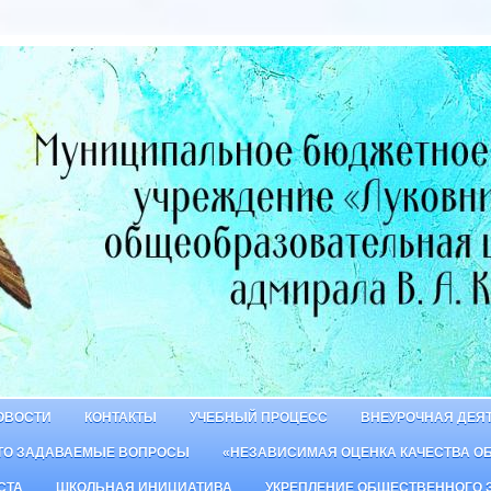
ОВОСТИ
КОНТАКТЫ
УЧЕБНЫЙ ПРОЦЕСС
ВНЕУРОЧНАЯ ДЕЯ
ТО ЗАДАВАЕМЫЕ ВОПРОСЫ
«НЕЗАВИСИМАЯ ОЦЕНКА КАЧЕСТВА О
СТА
ШКОЛЬНАЯ ИНИЦИАТИВА
УКРЕПЛЕНИЕ ОБЩЕСТВЕННОГО 