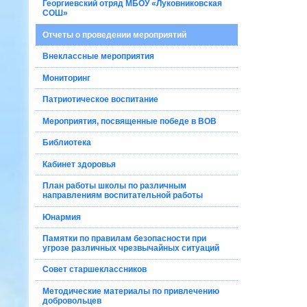
Георгиевский отряд МБОУ «Луковниковская
СОШ»
Отчеты о проведении мероприятий
Внеклассные мероприятия
Мониторинг
Патриотическое воспитание
Мероприятия, посвященные победе в ВОВ
Библиотека
Кабинет здоровья
План работы школы по различным
направлениям воспитательной работы
Юнармия
Памятки по правилам безопасности при
угрозе различных чрезвычайных ситуаций
Совет старшеклассников
Методические материалы по привлечению
добровольцев