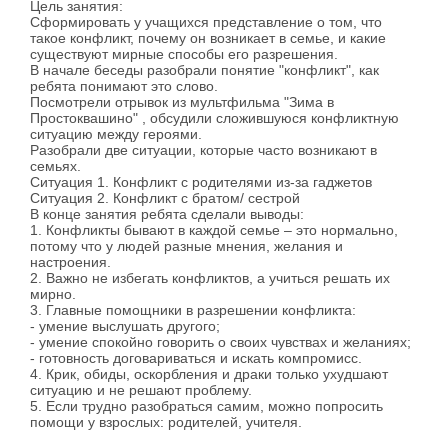
Цель занятия:
Сформировать у учащихся представление о том, что
такое конфликт, почему он возникает в семье, и какие
существуют мирные способы его разрешения.
В начале беседы разобрали понятие "конфликт", как
ребята понимают это слово.
Посмотрели отрывок из мультфильма "Зима в
Простоквашино" , обсудили сложившуюся конфликтную
ситуацию между героями.
Разобрали две ситуации, которые часто возникают в
семьях.
Ситуация 1. Конфликт с родителями из-за гаджетов
Ситуация 2. Конфликт с братом/ сестрой
В конце занятия ребята сделали выводы:
1. Конфликты бывают в каждой семье – это нормально,
потому что у людей разные мнения, желания и
настроения.
2. Важно не избегать конфликтов, а учиться решать их
мирно.
3. Главные помощники в разрешении конфликта:
- умение выслушать другого;
- умение спокойно говорить о своих чувствах и желаниях;
- готовность договариваться и искать компромисс.
4. Крик, обиды, оскорбления и драки только ухудшают
ситуацию и не решают проблему.
5. Если трудно разобраться самим, можно попросить
помощи у взрослых: родителей, учителя.