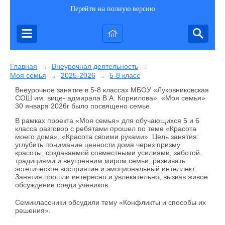
Перейти на полную версию
Главная
Внеурочная деятельность
→
→
Моя семья
2025-2026
5-8 класс
→
→
Внеурочное занятие в 5-8 классах МБОУ «Луковниковская
СОШ им. вице- адмирала В.А. Корнилова» «Моя семья»
30 января 2026г было посвящено семье.
В рамках проекта «Моя семья» для обучающихся 5 и 6
класса разговор с ребятами прошел по теме «Красота
моего дома», «Красота своими руками». Цель занятия:
углубить понимание ценности дома через призму
красоты, создаваемой совместными усилиями, заботой,
традициями и внутренним миром семьи; развивать
эстетическое восприятие и эмоциональный интеллект.
Занятия прошли интересно и увлекательно, вызвав живое
обсуждение среди учеников.
Семиклассники обсудили тему «Конфликты и способы их
решения».