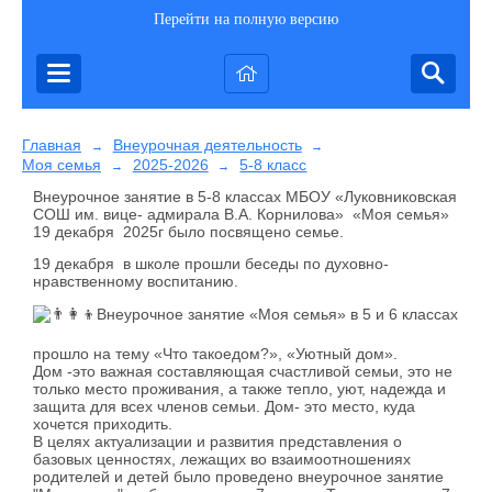
Перейти на полную версию
Главная
Внеурочная деятельность
→
→
Моя семья
2025-2026
5-8 класс
→
→
Внеурочное занятие в 5-8 классах МБОУ «Луковниковская
СОШ им. вице- адмирала В.А. Корнилова» «Моя семья»
19 декабря 2025г было посвящено семье.
19 декабря в школе прошли беседы по духовно-
нравственному воспитанию.
Внеурочное занятие «Моя семья» в 5 и 6 классах
прошло на тему «Что такоедом?», «Уютный дом».
Дом -это важная составляющая счастливой семьи, это не
только место проживания, а также тепло, уют, надежда и
защита для всех членов семьи. Дом- это место, куда
хочется приходить.
В целях актуализации и развития представления о
базовых ценностях, лежащих во взаимоотношениях
родителей и детей было проведено внеурочное занятие