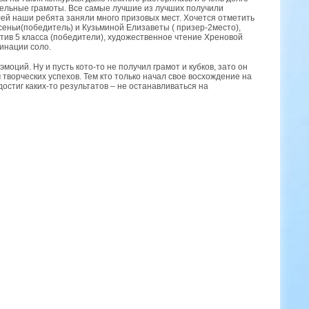
ельные грамоты. Все самые лучшие из лучших получили
лей наши ребята заняли много призовых мест. Хочется отметить
еньи(победитель) и Кузьминой Елизаветы ( призер-2место),
тив 5 класса (победители), художественное чтение Хреновой
инации соло.
оций. Ну и пусть кото-то не получил грамот и кубков, зато он
 творческих успехов. Тем кто только начал свое восхождение на
достиг каких-то результатов – не останавливаться на