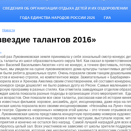
СВЕДЕНИЯ ОБ ОРГАНИЗАЦИИ ОТДЫХА ДЕТЕЙ И ИХ ОЗДОРОВЛЕНИИ
ГОДА ЕДИНСТВА НАРОДОВ РОССИИ 2026
ГИА
Новости
звездие талантов 2016»
г.
ной раз Луковниковская земля принимала у себя зональный смотр-конкурс дет
сь таланты из школ образовательного округа №4. Как сказал в приветственно
во» Василий Васильевич Аксютин «это не конкурс, а точнее фестиваль, потому
льно, мы увидели на сцене луковниковского дома культуры талантливых дете
и были ребята дошкольных групп. Очень поразили своим танцем дошкольни
астов и конечно строгое, но компетентное жюри. Зажигательные « Барбарики»
корила всех и Хренова Ажелика своим стихотворением, ей составил конкурен
конкурсе среди дошколят не было равных дуэту из Рясни. Самые маленькие 
урсную программу в разных стилях. Как отметила заведующая отделом образо
аждая школа показала разные подходы в организации этого мероприятия. Ед
ых возрастов. Они показали все свои таланты, рассказав нам об истории кин
 известных фильмов: хоровое, ансамбль, дуэт, инсценировка, даже игра на г
инская школа поразила всех своими инсценировками. «Незнайка на Луне» пок
 театре. Одним из «коронных» номеров этой школы – это чтение отрывков из
. Луковниковская школа представила концертную программу номеров художе
евали, наряжались в сказочных героев и пели частушки, выступали хором, чи
оприятия и конечно не остался без наград. Самой лучшей наградой для все
обралось целый зал. Всех участников не зависимо от школы зрители поддер
удейская коллегия, которая уже неоднократно занимается вопросами судейств