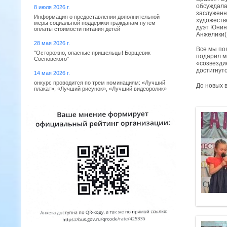
обсуждала
8 июля 2026 г.
заслуженн
Информация о предоставлении дополнительной
художеств
меры социальной поддержки гражданам путем
дуэт Юнин
оплаты стоимости питания детей
Анжелики(
28 мая 2026 г.
Все мы пол
"Осторожно, опасные пришельцы! Борщевик
подарил мн
Сосновского"
«созвездие
достигнуто
14 мая 2026 г.
онкурс проводится по трем номинациям: «Лучший
До новых 
плакат», «Лучший рисунок», «Лучший видеоролик»