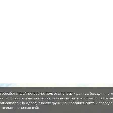
вательная школа имени вице-адмирала В.А. Корнилова"
а обработку файлов cookie, пользовательских данных (сведения о м
а; источник откуда пришел на сайт пользователь; с какого сайта и
пользователь; ip-адрес) в целях функционирования сайта и проведе
ывались, покиньте сайт.