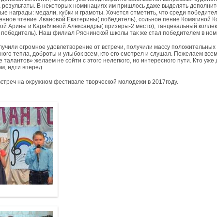
 результаты. В некоторых номинациях им пришлось даже выделять дополнит
ые награды: медали, кубки и грамоты. Хочется отметить, что среди победите
енное чтение Ивановой Екатерины( победитель), сольное пение Комягиной Кс
ой Арины и Караблевой Александры( призеры-2 место), танцевальный коллек
 победитель). Наш филиал Ряснинской школы так же стал победителем в ном
учили огромное удовлетворение от встречи, получили массу положительных эм
ого тепла, доброты и улыбок всем, кто его смотрел и слушал. Пожелаем всем
 талантов» желаем не сойти с этого нелегкого, но интересного пути. Кто уже 
м, идти вперед.
встреч на окружном фестивале творческой молодежи в 2017году.