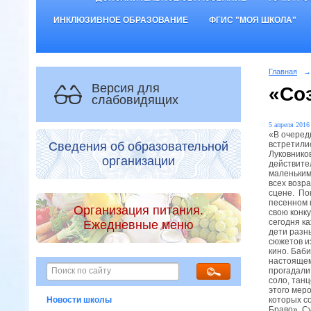
ИНКЛЮЗИВНОЕ ОБРАЗОВАНИЕ
ФГИС "МОЯ ШКОЛА"
Главная
→
Версия для
«Со
слабовидящих
5 апреля 2016 
«В очеред
встретили
Сведения об образовательной
Луковнико
организации
действите
маленьким
всех возр
сцене. По
песенном 
Организация питания.
свою конк
сегодня к
Ежедневные меню
дети разн
сюжетов из
кино. Баб
настоящем
прогадали
соло, танц
этого мер
которых с
Новости школы
Браво». С