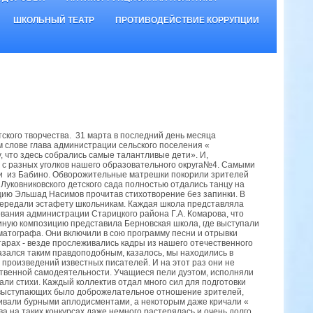
ШКОЛЬНЫЙ ТЕАТР
ПРОТИВОДЕЙСТВИЕ КОРРУПЦИИ
ского творчества. 31 марта в последний день месяца
м слове глава администрации сельского поселения «
, что здесь собрались самые талантливые дети». И,
й с разных уголков нашего образовательного округа№4. Самыми
ки из Бабино. Обворожительные матрешки покорили зрителей
 Луковниковского детского сада полностью отдались танцу на
цию Эльшад Насимов прочитав стихотворение без запинки. В
передали эстафету школьникам. Каждая школа представляла
вания администрации Старицкого района Г.А. Комарова, что
иную композицию представила Берновская школа, где выступали
ематографа. Они включили в сою программу песни и отрывки
итарах - везде прослеживались кадры из нашего отечественного
азался таким правдоподобным, казалось, мы находились в
 произведений известных писателей. И на этот раз они не
ственной самодеятельности. Учащиеся пели дуэтом, исполняли
тали стихи. Каждый коллектив отдал много сил для подготовки
х выступающих было доброжелательное отношение зрителей,
живали бурными аплодисментами, а некоторым даже кричали «
а на таких конкурсах даже немного растерялась и очень долго