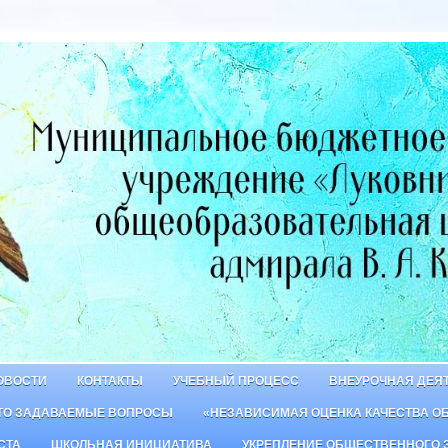
ОВОСТИ
КОНТАКТЫ
УЧЕБНЫЙ ПРОЦЕСС
ВНЕУРОЧНАЯ ДЕЯ
ТО ЗАДАВАЕМЫЕ ВОПРОСЫ
«НЕЗАВИСИМАЯ ОЦЕНКА КАЧЕСТВА О
СТА
ШКОЛЬНАЯ ИНИЦИАТИВА
УКРЕПЛЕНИЕ ОБЩЕСТВЕННОГО 