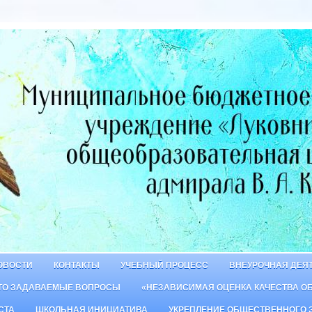
ОВОСТИ
КОНТАКТЫ
УЧЕБНЫЙ ПРОЦЕСС
ВНЕУРОЧНАЯ ДЕЯ
ТО ЗАДАВАЕМЫЕ ВОПРОСЫ
«НЕЗАВИСИМАЯ ОЦЕНКА КАЧЕСТВА О
СТА
ШКОЛЬНАЯ ИНИЦИАТИВА
УКРЕПЛЕНИЕ ОБЩЕСТВЕННОГО 