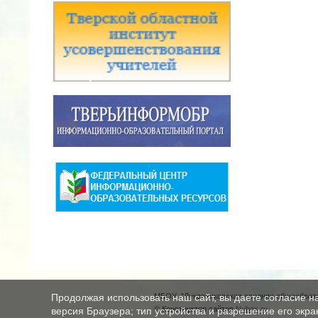
МБОУ "Луковниковская средняя общеобразо
Продолжая использовать наш сайт, вы даете согласие н
© Конструктор сайтов
Nubex.ru
версия Браузера; тип устройства и разрешение его экран