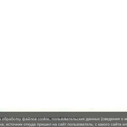
вательная школа имени вице-адмирала В.А. Корнилова"
а обработку файлов cookie, пользовательских данных (сведения о м
а; источник откуда пришел на сайт пользователь; с какого сайта и