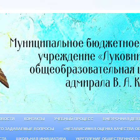
ОВОСТИ
КОНТАКТЫ
УЧЕБНЫЙ ПРОЦЕСС
ВНЕУРОЧНАЯ ДЕЯ
ТО ЗАДАВАЕМЫЕ ВОПРОСЫ
«НЕЗАВИСИМАЯ ОЦЕНКА КАЧЕСТВА О
СТА
ШКОЛЬНАЯ ИНИЦИАТИВА
УКРЕПЛЕНИЕ ОБЩЕСТВЕННОГО 