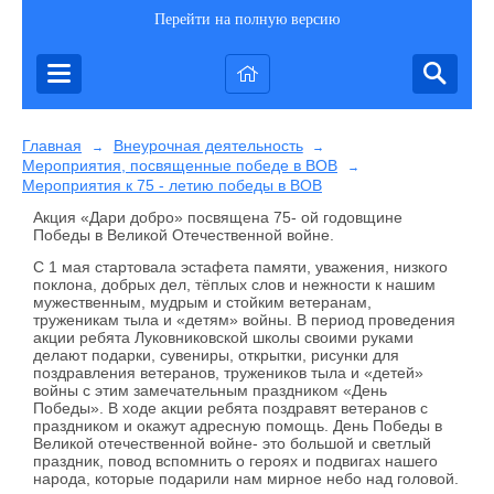
Перейти на полную версию
Главная
Внеурочная деятельность
→
→
Мероприятия, посвященные победе в ВОВ
→
Мероприятия к 75 - летию победы в ВОВ
Акция «Дари добро» посвящена 75- ой годовщине
Победы в Великой Отечественной войне.
С 1 мая стартовала эстафета памяти, уважения, низкого
поклона, добрых дел, тёплых слов и нежности к нашим
мужественным, мудрым и стойким ветеранам,
труженикам тыла и «детям» войны. В период проведения
акции ребята Луковниковской школы своими руками
делают подарки, сувениры, открытки, рисунки для
поздравления ветеранов, тружеников тыла и «детей»
войны с этим замечательным праздником «День
Победы». В ходе акции ребята поздравят ветеранов с
праздником и окажут адресную помощь. День Победы в
Великой отечественной войне- это большой и светлый
праздник, повод вспомнить о героях и подвигах нашего
народа, которые подарили нам мирное небо над головой.