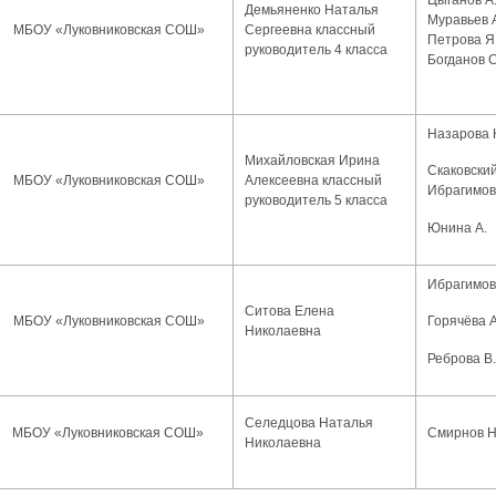
Демьяненко Наталья
Муравьев А
МБОУ «Луковниковская СОШ»
Сергеевна классный
Петрова Я.
руководитель 4 класса
Богданов С
Назарова 
Михайловская Ирина
Скаковский
МБОУ «Луковниковская СОШ»
Алексеевна классный
Ибрагимов
руководитель 5 класса
Юнина А.
Ибрагимов
Ситова Елена
МБОУ «Луковниковская СОШ»
Горячёва А
Николаевна
Реброва В.
Селедцова Наталья
МБОУ «Луковниковская СОШ»
Смирнов Н
Николаевна