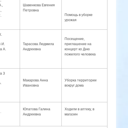
.,
Шавенкова Евгения
,
Петровна
Помощь в уборке
.
урожая
К.
Посещение,
Тарасова Людмила
приглашение на
 И.
Андреевна
концерт ко Дню
а А.
пожилого человека
а З
Макарова Анна
Уборка территории
.
Ивановна
вокруг дома
Юпатова Галина
Ходили в аптеку, в
.
Андреевна
магазин