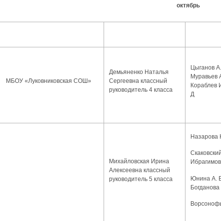
октябрь
Цыганов А.
Демьяненко Наталья
Муравьев А
МБОУ «Луковниковская СОШ»
Сергеевна классный
Кораблев 
руководитель 4 класса
Д
Назарова 
Скаковский
Михайловская Ирина
Ибрагимов
Алексеевна классный
Юнина А. Е
руководитель 5 класса
Богданова 
Ворсонофь