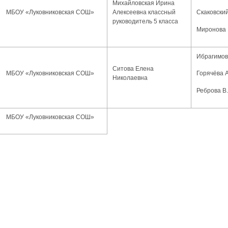
Михайловская Ирина
МБОУ «Луковниковская СОШ»
Алексеевна классный
Скаковский
руководитель 5 класса
Миронова 
Ибрагимов
Ситова Елена
МБОУ «Луковниковская СОШ»
Горячёва А
Николаевна
Реброва В.
МБОУ «Луковниковская СОШ»