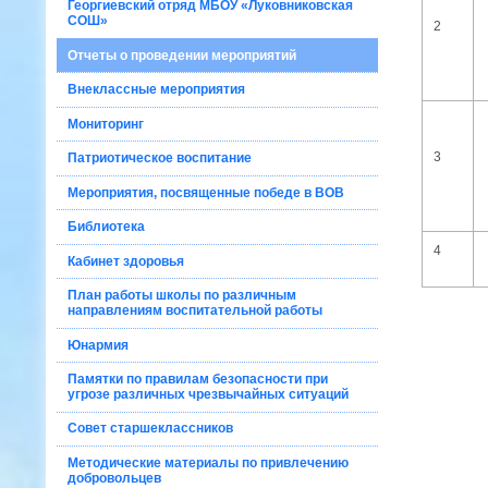
Георгиевский отряд МБОУ «Луковниковская
СОШ»
2
Отчеты о проведении мероприятий
Внеклассные мероприятия
Мониторинг
3
Патриотическое воспитание
Мероприятия, посвященные победе в ВОВ
Библиотека
4
Кабинет здоровья
План работы школы по различным
направлениям воспитательной работы
Юнармия
Памятки по правилам безопасности при
угрозе различных чрезвычайных ситуаций
Совет старшеклассников
Методические материалы по привлечению
добровольцев