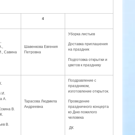
4
Уборка листьев
,
Доставка приглашения
.,
Шавенкова Евгения
на праздник
И., Савина
Петровна
Подготовка открытки и
цветов к празднику
Поздравление с
К.
праздником,
изготовление открыток.
 И.
а А.
Тарасова Людмила
Проведение
Андреевна
праздничного концерта
скина В.
ко Дню пожилого
К.
человека
ев В.
ДК