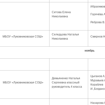
Ибрагимов
Ситова Елена
Горячёва А
Николаевна
Реброва В.
Селедцова Наталья
МБОУ «Луковниковская СОШ»
Смирнов Н
Николаевна
ноябрь
Цыганов А.
Демьяненко Наталья
Муравьев А
МБОУ «Луковниковская СОШ»
Сергеевна классный
Кораблев
руководитель 4 класса
И.,
Богдано
Назарова 