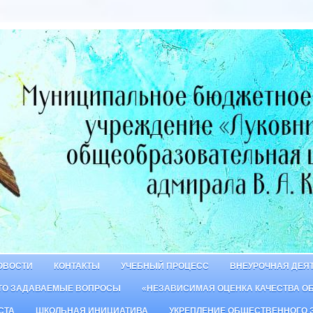
ОВОСТИ
КОНТАКТЫ
УЧЕБНЫЙ ПРОЦЕСС
ВНЕУРОЧНАЯ ДЕЯ
ТО ЗАДАВАЕМЫЕ ВОПРОСЫ
«НЕЗАВИСИМАЯ ОЦЕНКА КАЧЕСТВА О
СТА
ШКОЛЬНАЯ ИНИЦИАТИВА
УКРЕПЛЕНИЕ ОБЩЕСТВЕННОГО 