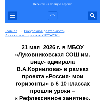
Перейти на полную версию
Главная
Внеурочная деятельность
→
→
Россия - мои горизонты -2025-2026
21 мая 2026 г. в МБОУ
«Луковниковская СОШ им.
вице- адмирала
В.А.Корнилова» в рамках
проекта «Россия- мои
горизонты» в 6-10 классах
прошли уроки –
«
Рефлексивное занятие».