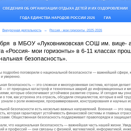
СВЕДЕНИЯ ОБ ОРГАНИЗАЦИИ ОТДЫХА ДЕТЕЙ И ИХ ОЗДОРОВЛЕНИИ
ГОДА ЕДИНСТВА НАРОДОВ РОССИИ 2026
ГИА
Внеурочная деятельность
→
Россия - мои горизонты -2025-2026
абря в МБОУ «Луковниковская СОШ им. вице- 
та «Россия- мои горизонты» в 6-11 классах про
нальная безопасность
».
ы подробно поговорили о национальной безопасности — важнейшей сфере, ко
 и уверенно.
ная безопасность — это сложная и многоуровневая система, которая делае
й — от природных катастроф и техногенных аварий до информационных и ки
иями, которые обеспечивают устойчивое развитие страны. И сегодня мы узн
 о том, как устроена эта отрасль, обсудили специалистов, которые в ней тр
 узнали о роли инженерии, программирования, конструирования и научных и
льной безопасности есть несколько важных направлений. Военная — это защ
сть, которая гарантирует устойчивость финансовой системы и главных отр
розами. Общественная безопасность поддерживает правопорядок и защищает
нали, что национальная безопасность — важнейшая часть нашей жизни. Увиде
ий и профессий — они связаны с физикой, математикой, информатикой, ин