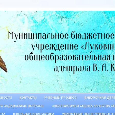
ОВОСТИ
КОНТАКТЫ
УЧЕБНЫЙ ПРОЦЕСС
ВНЕУРОЧНАЯ ДЕЯ
ТО ЗАДАВАЕМЫЕ ВОПРОСЫ
«НЕЗАВИСИМАЯ ОЦЕНКА КАЧЕСТВА О
СТА
ШКОЛЬНАЯ ИНИЦИАТИВА
УКРЕПЛЕНИЕ ОБЩЕСТВЕННОГО 