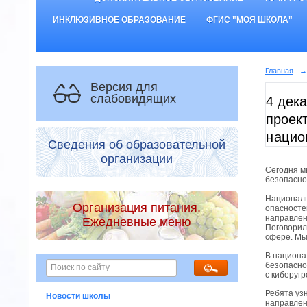
ИНКЛЮЗИВНОЕ ОБРАЗОВАНИЕ
ФГИС "МОЯ ШКОЛА"
Главная
→
Версия для
слабовидящих
4 дек
проек
нацио
Сведения об образовательной
организации
Сегодня м
безопасно
Националь
Организация питания.
опасносте
направлен
Ежедневные меню
Поговорили
сфере. Мы
В национа
безопасно
с киберуг
Ребята уз
Новости школы
направлен