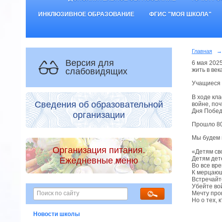
ИНКЛЮЗИВНОЕ ОБРАЗОВАНИЕ
ФГИС "МОЯ ШКОЛА"
Главная
→
Версия для
6 мая 202
слабовидящих
жить в век
Учащиеся 
В ходе кл
Сведения об образовательной
войне, по
Дня Побед
организации
Прошло 80
Мы будем 
Организация питания.
«Детям св
Детям дет
Ежедневные меню
Во все вр
К мерцающ
Встречайт
Убейте во
Мечту про
Но о тех, 
Новости школы