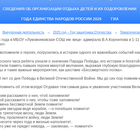
СВЕДЕНИЯ ОБ ОРГАНИЗАЦИИ ОТДЫХА ДЕТЕЙ И ИХ ОЗДОРОВЛЕНИИ
ГОДА ЕДИНСТВА НАРОДОВ РОССИИ 2026
ГИА
Внеурочная деятельность
→
2025 год – Год защитника Отечества
→
Тематическ
5 года в МБОУ «Луковниковская СОШ им. вице- адмирала В.А.Корнилова в 1-1
ах».
вспомнили о героях, погрузились в историю одного из важнейших событий н
ассного часа ребята узнали о значении Парада Победы, его истории и богато
чтили память павших героев минутой молчания, выражая глубокую благодарно
ы и такие важные мероприятия, как шествие «Бессмертного полка».
 лет со дня Победы в Великой Отечественной Войне. Мы до сих пор помним и 
помнить об этом всегда! Отдавая тем самым дань и уважение участникам Вел
оим расскажите о них, чтоб запомнили!
ей расскажите о них, чтобы тоже запомнили!
емена бессмертной Земли помните!
им звездам ведя корабли, —о погибших помните!
е трепетную весну, люди Земли.
йну, прокляните войну, люди Земли!
несите через года и жизнью наполните!..
кто уже не придет никогда, — заклинаю, — помните!»