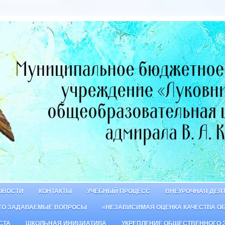
ОВОСТИ
КОНТАКТЫ
УЧЕБНЫЙ ПРОЦЕСС
ВНЕУРОЧНАЯ ДЕЯ
ТО ЗАДАВАЕМЫЕ ВОПРОСЫ
«НЕЗАВИСИМАЯ ОЦЕНКА КАЧЕСТВА О
СТА
ШКОЛЬНАЯ ИНИЦИАТИВА
УКРЕПЛЕНИЕ ОБЩЕСТВЕННОГО 