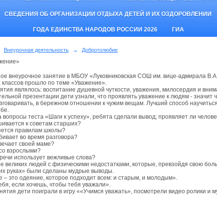
СВЕДЕНИЯ ОБ ОРГАНИЗАЦИИ ОТДЫХА ДЕТЕЙ И ИХ ОЗДОРОВЛЕНИИ
ГОДА ЕДИНСТВА НАРОДОВ РОССИИ 2026
ГИА
Внеурочная деятельность
→
Добротолюбие
жение»
 внеурочное занятие в МБОУ «Луковниковская СОШ им. вице-адмирала В.А.
 классов прошло по теме «Уважение».
ятия являлось: воспитание душевной чуткости, уважения, милосердия и вним
тельной презентации дети узнали, что проявлять уважение к людям - значит ч
зговаривать, в бережном отношении к чужим вещам. Лучший способ научиться 
бе.
 вопросы теста «Шаги к успеху», ребята сделали вывод; проявляет ли человек
шивается к советам старших?
яется правилам школы?
ебивает во время разговора?
твечает своей маме?
 со взрослыми?
й речи использует вежливые слова?
е великих людей с физическими недостатками, которые, превзойдя свою бол
оих руках» были сделаны мудрые выводы.
 – это одеяние, которое подходит всем: и старым, и молодым».
ебя, если хочешь, чтобы тебя уважали».
анятия дети поиграли в игру ««Учимся уважать», посмотрели видео ролики 