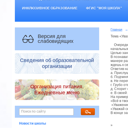
ИНКЛЮЗИВНОЕ ОБРАЗОВАНИЕ
ФГИС "МОЯ ШКОЛА"
Главная
→
Версия для
Тема «Ува
слабовидящих
Очередное
начальных
Целью зан
В познава
Сведения об образовательной
манере ра
ждешь к се
организации
Ответив на
а. Прислу
б. Подчин
в. Не пер
г. Грубо о
Организация питания.
д. Спорит
Ежедневные меню
е. В свое
На пример
«Всё в тв
«Уважение
«Уважай с
В конце з
Новости школы
»