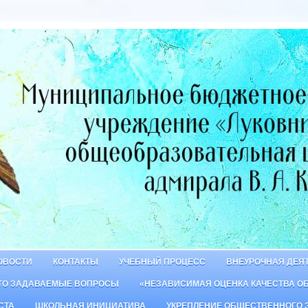
ОВОСТИ
КОНТАКТЫ
УЧЕБНЫЙ ПРОЦЕСС
ВНЕУРОЧНАЯ ДЕЯ
ТО ЗАДАВАЕМЫЕ ВОПРОСЫ
«НЕЗАВИСИМАЯ ОЦЕНКА КАЧЕСТВА О
СТА
ШКОЛЬНАЯ ИНИЦИАТИВА
УКРЕПЛЕНИЕ ОБЩЕСТВЕННОГО 