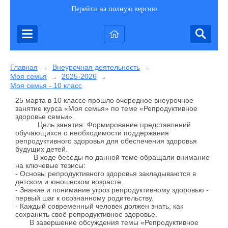
Перейти на полную версию
Главная
Внеурочная деятельность
→
→
Моя семья
2025-2026
→
→
Моя семья - 10 класс
25 марта в 10 классе прошло очередное внеурочное
занятие курса «Моя семья» по теме «Репродуктивное
здоровье семьи».
Цель занятия: Формирование представлений
обучающихся о необходимости поддержания
репродуктивного здоровья для обеспечения здоровья
будущих детей.
В ходе беседы по данной теме обращали внимание
на ключевые тезисы:
- Основы репродуктивного здоровья закладываются в
детском и юношеском возрасте.
- Знание и понимание угроз репродуктивному здоровью -
первый шаг к осознанному родительству.
- Каждый современный человек должен знать, как
сохранить своё репродуктивное здоровье.
В завершение обсуждения темы «Репродуктивное