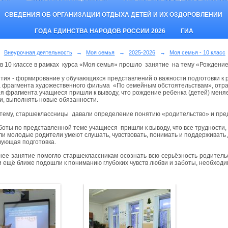
СВЕДЕНИЯ ОБ ОРГАНИЗАЦИИ ОТДЫХА ДЕТЕЙ И ИХ ОЗДОРОВЛЕНИИ
ГОДА ЕДИНСТВА НАРОДОВ РОССИИ 2026
ГИА
Внеурочная деятельность
→
Моя семья
→
2025-2026
→
Моя семья - 10 класс
 в 10 классе в рамках курса «Моя семья» прошло занятие на тему «Рождение
тия - формирование у обучающихся представлений о важности подготовки к р
 фрагмента художественного фильма «По семейным обстоятельствам», отраж
я фрагмента учащиеся пришли к выводу, что рождение ребенка (детей) меня
и, выполнять новые обязанности.
тему, старшеклассницы давали определение понятию «родительство» и пре
боты по представленной теме учащиеся пришли к выводу, что все трудности,
сли молодые родители умеют слушать, чувствовать, понимать и поддерживать
вующая подготовка.
ее занятие помогло старшеклассникам осознать всю серьёзность родительс
и ещё ближе подошли к пониманию глубоких чувств любви и заботы, необходи