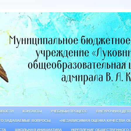
ОВОСТИ
КОНТАКТЫ
УЧЕБНЫЙ ПРОЦЕСС
ВНЕУРОЧНАЯ ДЕЯ
ТО ЗАДАВАЕМЫЕ ВОПРОСЫ
«НЕЗАВИСИМАЯ ОЦЕНКА КАЧЕСТВА О
СТА
ШКОЛЬНАЯ ИНИЦИАТИВА
УКРЕПЛЕНИЕ ОБЩЕСТВЕННОГО 