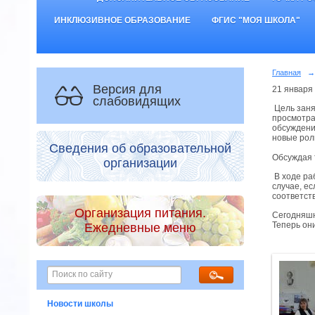
ИНКЛЮЗИВНОЕ ОБРАЗОВАНИЕ
ФГИС "МОЯ ШКОЛА"
Главная
→
Версия для
21 января
слабовидящих
Цель заня
просмотра
обсуждени
новые рол
Сведения об образовательной
Обсуждая 
организации
В ходе ра
случае, е
соответст
Организация питания.
Сегодняшн
Теперь он
Ежедневные меню
Новости школы