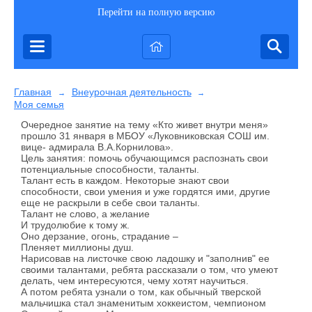
Перейти на полную версию
Главная
Внеурочная деятельность
→
→
Моя семья
Очередное занятие на тему «Кто живет внутри меня»
прошло 31 января в МБОУ «Луковниковская СОШ им.
вице- адмирала В.А.Корнилова».
Цель занятия: помочь обучающимся распознать свои
потенциальные способности, таланты.
Талант есть в каждом. Некоторые знают свои
способности, свои умения и уже гордятся ими, другие
еще не раскрыли в себе свои таланты.
Талант не слово, а желание
И трудолюбие к тому ж.
Оно дерзание, огонь, страдание –
Пленяет миллионы душ.
Нарисовав на листочке свою ладошку и "заполнив" ее
своими талантами, ребята рассказали о том, что умеют
делать, чем интересуются, чему хотят научиться.
А потом ребята узнали о том, как обычный тверской
мальчишка стал знаменитым хоккеистом, чемпионом