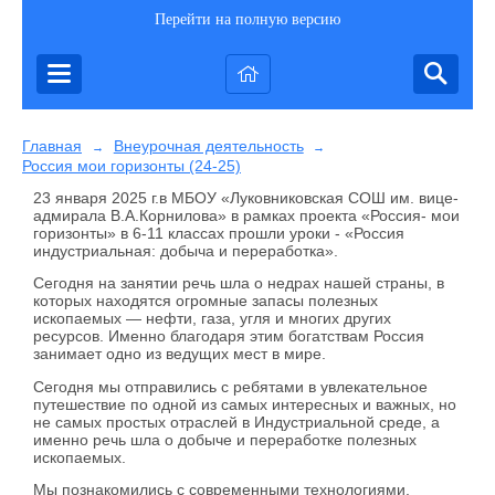
Перейти на полную версию
Главная
Внеурочная деятельность
→
→
Россия мои горизонты (24-25)
23 января 2025 г.в МБОУ «Луковниковская СОШ им. вице-
адмирала В.А.Корнилова» в рамках проекта «Россия- мои
горизонты» в 6-11 классах прошли уроки - «Россия
индустриальная: добыча и переработка».
Сегодня на занятии речь шла о недрах нашей страны, в
которых находятся огромные запасы полезных
ископаемых — нефти, газа, угля и многих других
ресурсов. Именно благодаря этим богатствам Россия
занимает одно из ведущих мест в мире.
Сегодня мы отправились с ребятами в увлекательное
путешествие по одной из самых интересных и важных, но
не самых простых отраслей в Индустриальной среде, а
именно речь шла о добыче и переработке полезных
ископаемых.
Мы познакомились с современными технологиями,