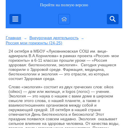
Перейти на полную версию
Главная
Внеурочная деятельность
→
→
Россия мои горизонты (24-25)
24 октября в МБОУ «Луковниковская СОШ им. вице-
адмирала В.А.Корнилова» в рамках проекта «Россия- мои
горизонты» в 6-11 классах прошли уроки — «Россия
здоровая: биотехнологии, экология». Сегодня учащиеся
говорили о Здоровой среде. Фармация, медицина,
биотехнологии и экология — это отрасли, из которых
состоит Здоровая среда.
Слово «экология» состоит из двух греческих слов: oikos
(ойкос) — дом или жилище, и logos (логос) — учение.
Экология — это наука о нашем с вами доме в широком
смысле этого слова, о нашей планете, а также о
взаимоотношениях организмов между собой и
окружающей средой. 18 октября в нашей стране
отмечается День биотехнолога и биоэколога! Этот
праздник появился совсем недавно. Экология оказывает
сильное влияние на здоровье человека. От качества воды,