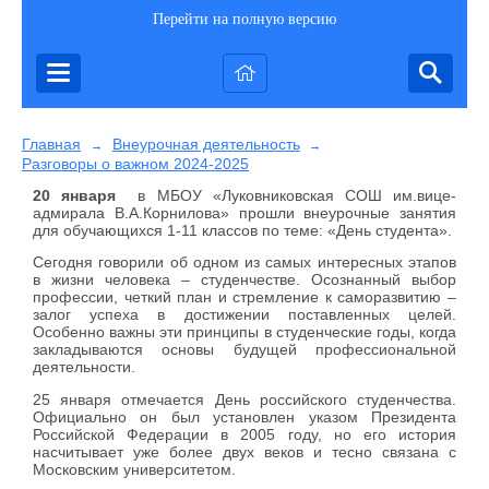
Перейти на полную версию
Главная
Внеурочная деятельность
→
→
Разговоры о важном 2024-2025
20 января
в МБОУ «Луковниковская СОШ им.вице-
адмирала В.А.Корнилова» прошли внеурочные занятия
для обучающихся 1-11 классов по теме: «День студента».
Сегодня говорили об одном из самых интересных этапов
в жизни человека – студенчестве. Осознанный выбор
профессии, четкий план и стремление к саморазвитию –
залог успеха в достижении поставленных целей.
Особенно важны эти принципы в студенческие годы, когда
закладываются основы будущей профессиональной
деятельности.
25 января отмечается День российского студенчества.
Официально он был установлен указом Президента
Российской Федерации в 2005 году, но его история
насчитывает уже более двух веков и тесно связана с
Московским университетом.