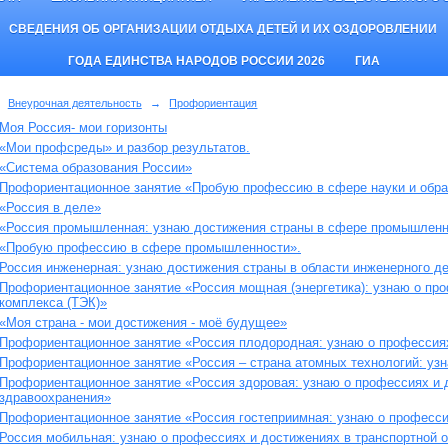
СВЕДЕНИЯ ОБ ОРГАНИЗАЦИИ ОТДЫХА ДЕТЕЙ И ИХ ОЗДОРОВЛЕНИИ
ГОДА ЕДИНСТВА НАРОДОВ РОССИИ 2026
ГИА
Внеурочная деятельность
→
Профориентация
Моя Россия- мои горизонты
«Мои профсреды» и разбор результатов.
«Система образования России»
Профориентационное занятие «Пробую профессию в сфере науки и обра
«Россия в деле»
«Россия промышленная: узнаю достижения страны в сфере промышленн
«Пробую профессию в сфере промышленности».
Россия инженерная: узнаю достижения страны в области инженерного д
Профориентационное занятие «Россия мощная (энергетика): узнаю о пр
комплекса (ТЭК)»
«Моя страна - мои достижения - моё будущее»
Профориентационное занятие «Россия плодородная: узнаю о профессия
Профориентационное занятие «Россия – страна атомных технологий: уз
Профориентационное занятие «Россия здоровая: узнаю о профессиях и 
здравоохранения»
Профориентационное занятие «Россия гостеприимная: узнаю о професси
Россия мобильная: узнаю о профессиях и достижениях в транспортной 