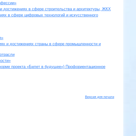
офессии»
 и достижениях в сфере строительства и архитектуры, ЖКХ
иях в сфере цифровых технологий и искусственного
я»
иях и достижениях страны в сфере промышленности и
 отрасли
ости»
форме проекта «Билет в будущее») Профориентационное
Версия для печати