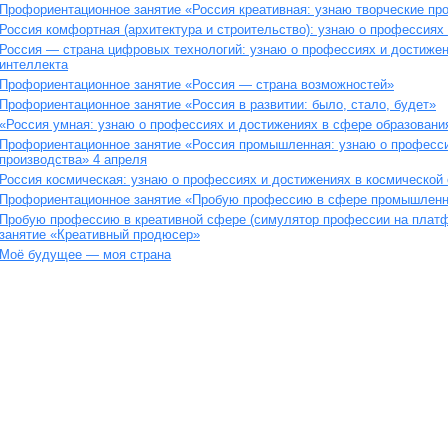
Профориентационное занятие «Россия креативная: узнаю творческие пр
Россия комфортная (архитектура и строительство): узнаю о профессиях
Россия — страна цифровых технологий: узнаю о профессиях и достижен
интеллекта
Профориентационное занятие «Россия — страна возможностей»
Профориентационное занятие «Россия в развитии: было, стало, будет»
«Россия умная: узнаю о профессиях и достижениях в сфере образовани
Профориентационное занятие «Россия промышленная: узнаю о професс
производства» 4 апреля
Россия космическая: узнаю о профессиях и достижениях в космической
Профориентационное занятие «Пробую профессию в сфере промышленн
Пробую профессию в креативной сфере (симулятор профессии на плат
занятие «Креативный продюсер»
Моё будущее — моя страна