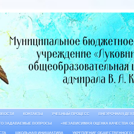
ОВОСТИ
КОНТАКТЫ
УЧЕБНЫЙ ПРОЦЕСС
ВНЕУРОЧНАЯ ДЕЯ
ТО ЗАДАВАЕМЫЕ ВОПРОСЫ
«НЕЗАВИСИМАЯ ОЦЕНКА КАЧЕСТВА О
СТА
ШКОЛЬНАЯ ИНИЦИАТИВА
УКРЕПЛЕНИЕ ОБЩЕСТВЕННОГО 