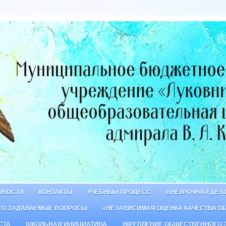
ОВОСТИ
КОНТАКТЫ
УЧЕБНЫЙ ПРОЦЕСС
ВНЕУРОЧНАЯ ДЕЯ
ТО ЗАДАВАЕМЫЕ ВОПРОСЫ
«НЕЗАВИСИМАЯ ОЦЕНКА КАЧЕСТВА О
СТА
ШКОЛЬНАЯ ИНИЦИАТИВА
УКРЕПЛЕНИЕ ОБЩЕСТВЕННОГО 