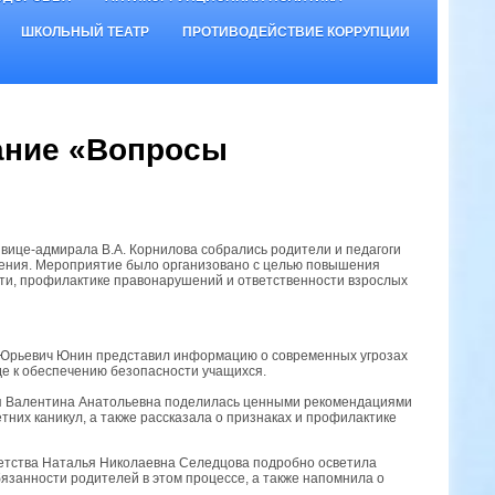
ШКОЛЬНЫЙ ТЕАТР
ПРОТИВОДЕЙСТВИЕ КОРРУПЦИИ
ание «Вопросы
вице-адмирала В.А. Корнилова собрались родители и педагоги
ления. Мероприятие было организовано с целью повышения
ти, профилактике правонарушений и ответственности взрослых
Юрьевич Юнин представил информацию о современных угрозах
де к обеспечению безопасности учащихся.
я Валентина Анатольевна поделилась ценными рекомендациями
них каникул, а также рассказала о признаках и профилактике
етства Наталья Николаевна Селедцова подробно осветила
язанности родителей в этом процессе, а также напомнила о