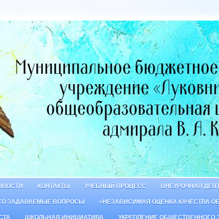
ОВОСТИ
КОНТАКТЫ
УЧЕБНЫЙ ПРОЦЕСС
ВНЕУРОЧНАЯ ДЕЯ
ТО ЗАДАВАЕМЫЕ ВОПРОСЫ
«НЕЗАВИСИМАЯ ОЦЕНКА КАЧЕСТВА О
СТА
ШКОЛЬНАЯ ИНИЦИАТИВА
УКРЕПЛЕНИЕ ОБЩЕСТВЕННОГО 