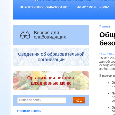
ИНКЛЮЗИВНОЕ ОБРАЗОВАНИЕ
ФГИС "МОЯ ШКОЛА"
Главная
→
Версия для
Общ
слабовидящих
без
Сведения об образовательной
20 мая 2026 г.
15 мая 20
организации
для обсуж
осведомле
за благопо
В рамках 
Организация питания.
Ежедневные меню
О
и 
П
по
во
О
Новости школы
во
ва