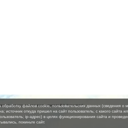
вательная школа имени вице-адмирала В.А. Корнилова"
а обработку файлов cookie, пользовательских данных (сведения о м
а; источник откуда пришел на сайт пользователь; с какого сайта и
пользователь; ip-адрес) в целях функционирования сайта и проведе
ывались, покиньте сайт.