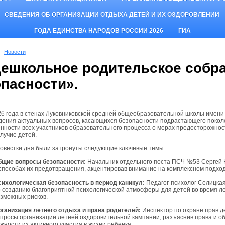
СВЕДЕНИЯ ОБ ОРГАНИЗАЦИИ ОТДЫХА ДЕТЕЙ И ИХ ОЗДОРОВЛЕНИИ
ГОДА ЕДИНСТВА НАРОДОВ РОССИИ 2026
ГИА
Новости
ешкольное родительское собр
опасности».
26 года в стенах Луковниковской средней общеобразовательной школы имени 
дения актуальных вопросов, касающихся безопасности подрастающего поко
нности всех участников образовательного процесса о мерах предосторожнос
лучие детей.
повестки дня были затронуты следующие ключевые темы:
бщие вопросы безопасности:
Начальник отдельного поста ПСЧ №53 Сергей 
способах их предотвращения, акцентировав внимание на комплексном подхо
сихологическая безопасность в период каникул:
Педагог-психолог Селицка
 созданию благоприятной психологической атмосферы для детей во время лет
зможных рисков.
рганизация летнего отдыха и права родителей:
Инспектор по охране прав д
просы организации летней оздоровительной кампании, разъяснив права и об
жности их активного участия в жизни ребенка.