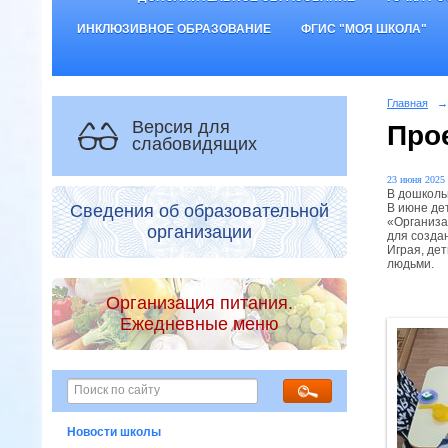
ИНКЛЮЗИВНОЕ ОБРАЗОВАНИЕ
ФГИС "МОЯ ШКОЛА"
Главная
→
Версия для
Про
слабовидящих
23 июня 2025 
В дошколь
В июне де
Сведения об образовательной
«Организа
организации
для созда
Играя, де
людьми.
Организация питания.
Ежедневные меню
Новости школы