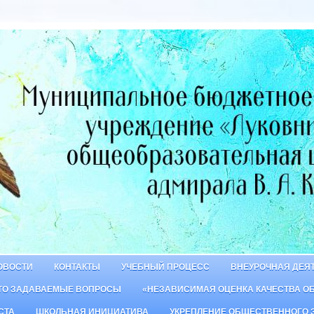
ОВОСТИ
КОНТАКТЫ
УЧЕБНЫЙ ПРОЦЕСС
ВНЕУРОЧНАЯ ДЕЯ
ТО ЗАДАВАЕМЫЕ ВОПРОСЫ
«НЕЗАВИСИМАЯ ОЦЕНКА КАЧЕСТВА О
СТА
ШКОЛЬНАЯ ИНИЦИАТИВА
УКРЕПЛЕНИЕ ОБЩЕСТВЕННОГО 