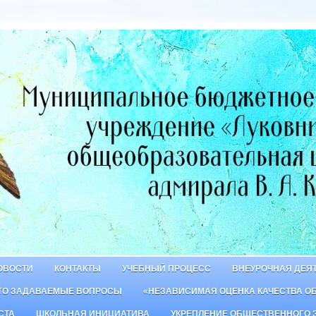
ОВОСТИ
КОНТАКТЫ
УЧЕБНЫЙ ПРОЦЕСС
ВНЕУРОЧНАЯ ДЕЯ
ТО ЗАДАВАЕМЫЕ ВОПРОСЫ
«НЕЗАВИСИМАЯ ОЦЕНКА КАЧЕСТВА О
СТА
ШКОЛЬНАЯ ИНИЦИАТИВА
УКРЕПЛЕНИЕ ОБЩЕСТВЕННОГО 