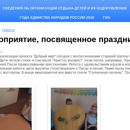
СВЕДЕНИЯ ОБ ОРГАНИЗАЦИИ ОТДЫХА ДЕТЕЙ И ИХ ОЗДОРОВЛЕНИИ
ГОДА ЕДИНСТВА НАРОДОВ РОССИИ 2026
ГИА
Новости
оприятие, посвященное праздн
 г.
реализации проекта "Добрый мир" сегодня с воспитанниками старшей групп
Дети читали стихи, в том числе "Христос воскрес!", пели песни, например, "Х
ния Пасхи православными христианами. Ребята с удовольствием играли в иг
ельная работа: дети выучили стихотворение о Пасхе и песню. Также была по
 с восторгом. В конце мероприятия все вместе спели "Солнечную песенку". П