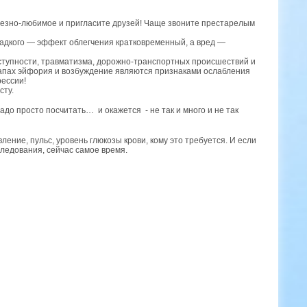
лезно-любимое и пригласите друзей! Чаще звоните престарелым
ладкого — эффект облегчения кратковременный, а вред —
тупности, травматизма, дорожно-транспортных происшествий и
этапах эйфория и возбуждение являются признаками ослабления
ессии!
сту.
Надо просто посчитать… и окажется - не так и много и не так
ение, пульс, уровень глюкозы крови, кому это требуется. И если
ледования, сейчас самое время.