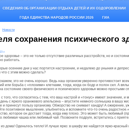
СВЕДЕНИЯ ОБ ОРГАНИЗАЦИИ ОТДЫХА ДЕТЕЙ И ИХ ОЗДОРОВЛЕНИИ
ГОДА ЕДИНСТВА НАРОДОВ РОССИИ 2026
ГИА
Новости
еля сохранения психического з
23 г.
е здоровье – это не только отсутствие различных расстройств, но и состоян
но работать.
ерые осенние дни у нас портится настроение, и недалеко до уныния и депресс
и что с этим можно сделать?
 скажем, это не очень хорошо. Ведь наш организм уверенно противостоит все
ий или борьба с «плохими» клетками, тогда, когда он бодр и полон сил. А вя
на состояние своего физического и психического здоровья можно простыми с
 того, что согласитесь с тем, что ваш настрой и «тонус» имеют значение, 
ень с яркого оранжевого апельсина – впустите немного солнышка в вашу жи
 и принесут пользу организму. Обжорство не снимает хандру! А ожирение, уж
е позитивное мышление, улыбнитесь и вспомните что-то очень радостное.«н
ство, которое он достает тогда, когда ему плохо. Это может быть любимый (п
то любимая чашка или любимый чай. Позвоните подруге, встретьтесь с прияте
з дома! Оденьтесь тепло! И лучше ярко: в шкафу же найдется ярко-красный