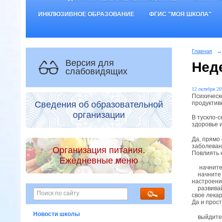
ИНКЛЮЗИВНОЕ ОБРАЗОВАНИЕ
ФГИС "МОЯ ШКОЛА"
Главная
→
Версия для
Нед
слабовидящих
12 октября 20
Психическо
продуктив
Сведения об образовательной
организации
В тускло-с
здоровье 
Да, прямо
заболеван
Организация питания.
Повлиять 
Ежедневные меню
начните с
начните д
настроение
развивайт
свое лекар
Да и прос
Новости школы
выйдите и