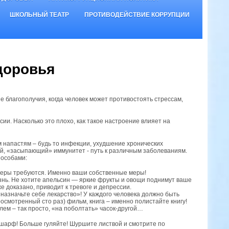
ШКОЛЬНЫЙ ТЕАТР
ПРОТИВОДЕЙСТВИЕ КОРРУПЦИИ
доровья
ие благополучия, когда человек может противостоять стрессам,
ии. Насколько это плохо, как такое настроение влияет на
м напастям – будь то инфекции, ухудшение хронических
лый, «засыпающий» иммунитет - путь к различным заболеваниям.
пособами:
и меры требуются. Именно ваши собственные меры!
знь. Не хотите апельсин — яркие фрукты и овощи поднимут ваше
е доказано, приводит к тревоге и депрессии.
азначьте себе лекарство»! У каждого человека должно быть
росмотренный сто раз) фильм, книга – именно полистайте книгу!
лем – так просто, «на поболтать» часок-другой…
 шарф! Больше гуляйте! Шуршите листвой и смотрите по