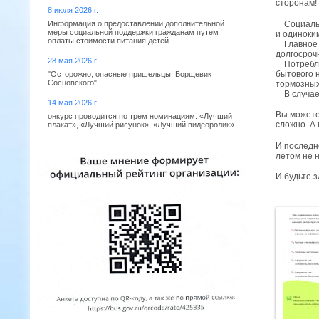
сторонам!
8 июля 2026 г.
Социальны
Информация о предоставлении дополнительной
меры социальной поддержки гражданам путем
и одиноки
оплаты стоимости питания детей
Главное —
долгосроч
28 мая 2026 г.
Потреблен
бытового 
"Осторожно, опасные пришельцы! Борщевик
Сосновского"
тормозных
В случае,
14 мая 2026 г.
Вы можете 
онкурс проводится по трем номинациям: «Лучший
сложно. А 
плакат», «Лучший рисунок», «Лучший видеоролик»
И последне
летом не 
И будьте 