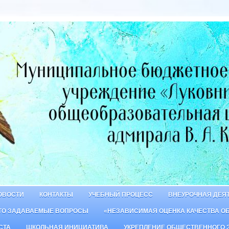
ОВОСТИ
КОНТАКТЫ
УЧЕБНЫЙ ПРОЦЕСС
ВНЕУРОЧНАЯ ДЕЯ
ТО ЗАДАВАЕМЫЕ ВОПРОСЫ
«НЕЗАВИСИМАЯ ОЦЕНКА КАЧЕСТВА О
СТА
ШКОЛЬНАЯ ИНИЦИАТИВА
УКРЕПЛЕНИЕ ОБЩЕСТВЕННОГО 