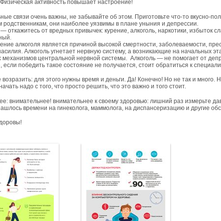
 Физическая активность повышает настроение!
е связи очень важны, не забывайте об этом. Приготовьте что-то вкусно-по
м родственникам, они наиболее уязвимы в плане уныния и депрессии.
 откажитесь от вредных привычек: курение, алкоголь, наркотики, избыток с
ный.
ие алкоголя является причиной высокой смертности, заболеваемости, прес
насилия. Алкоголь угнетает нервную систему, а возникающие на начальных 
 механизмов центральной нервной системы. Алкоголь — не помогает от депр
 если победить такое состояние не получается, стоит обратиться к специали
возразить: для этого нужны время и деньги. Да! Конечно! Но не так и много. 
начать надо с того, что просто решить, что это важно и того стоит.
е: внимательнее! внимательнее к своему здоровью: лишний раз измерьте давл
нашлось времени на гинеколога, маммолога, на диспансеризацию и другие обс
здоровы!