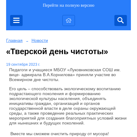
Перейти на полную версию
Главная
Новости
→
«Тверской день чистоты»
19 сентября 2023 г.
Педагоги и учащиеся МБОУ «Луковниковская СОШ им.
вице- адмирала В.А.Корнилова» приняли участие во
Всемирном дне чистоты.
​Его цель – способствовать экологическому воспитанию
подрастающего поколения и формированию
экологической культуры населения, объединять
инициативы граждан, организаций и органов
государственной власти в деле охраны окружающей
среды, а также проведение реальных практических
мероприятий для создания благоприятных условий жизни
для нынешних и будущих поколений.
Вместе мы сможем очистить природу от мусора!