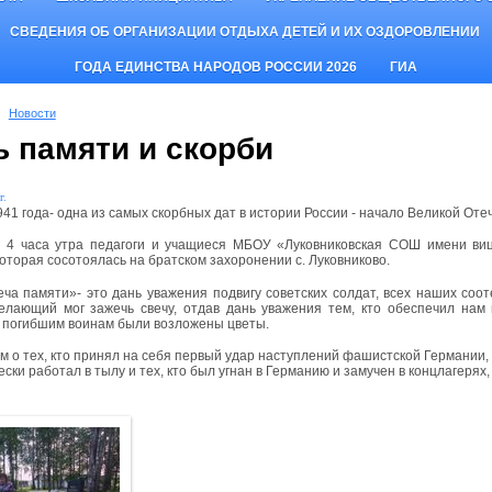
СВЕДЕНИЯ ОБ ОРГАНИЗАЦИИ ОТДЫХА ДЕТЕЙ И ИХ ОЗДОРОВЛЕНИИ
ГОДА ЕДИНСТВА НАРОДОВ РОССИИ 2026
ГИА
Новости
ь памяти и скорби
г.
941 года- одна из самых скорбных дат в истории России - начало Великой Оте
 4 часа утра педагоги и учащиеся МБОУ «Луковниковская СОШ имени виц
которая сосотоялась на братском захоронении с. Луковниково.
еча памяти»- это дань уважения подвигу советских солдат, всех наших соо
лающий мог зажечь свечу, отдав дань уважения тем, кто обеспечил нам 
 погибшим воинам были возложены цветы.
 о тех, кто принял на себя первый удар наступлений фашистской Германии, о
ески работал в тылу и тех, кто был угнан в Германию и замучен в концлагерях,