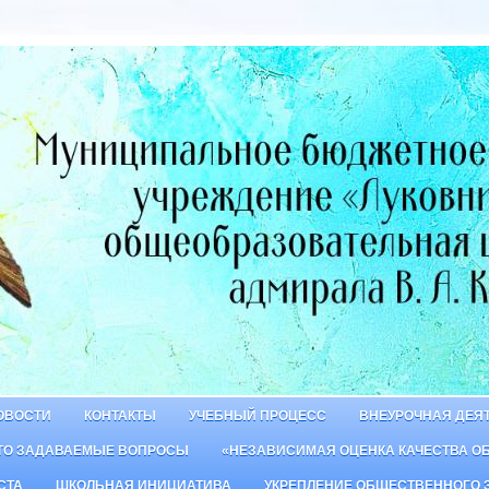
ОВОСТИ
КОНТАКТЫ
УЧЕБНЫЙ ПРОЦЕСС
ВНЕУРОЧНАЯ ДЕЯ
ТО ЗАДАВАЕМЫЕ ВОПРОСЫ
«НЕЗАВИСИМАЯ ОЦЕНКА КАЧЕСТВА О
СТА
ШКОЛЬНАЯ ИНИЦИАТИВА
УКРЕПЛЕНИЕ ОБЩЕСТВЕННОГО 