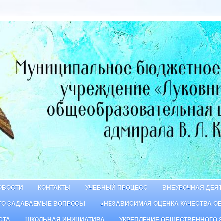
ОВОСТИ
КОНТАКТЫ
УЧЕБНЫЙ ПРОЦЕСС
ВНЕУРОЧНАЯ ДЕЯ
ТО ЗАДАВАЕМЫЕ ВОПРОСЫ
«НЕЗАВИСИМАЯ ОЦЕНКА КАЧЕСТВА О
СТА
ШКОЛЬНАЯ ИНИЦИАТИВА
УКРЕПЛЕНИЕ ОБЩЕСТВЕННОГО 