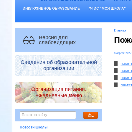
ИНКЛЮЗИВНОЕ ОБРАЗОВАНИЕ
ФГИС "МОЯ ШКОЛА"
Главная
→
Версия для
Пож
слабовидящих
8 апреля 2022 
Сведения об образовательной
памят
организации
памят
памят
памят
Организация питания.
Ежедневные меню
Новости школы