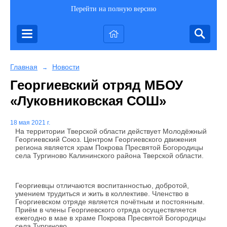
Перейти на полную версию
Главная
Новости
→
Георгиевский отряд МБОУ
«Луковниковская СОШ»
18 мая 2021 г.
На территории Тверской области действует Молодёжный
Георгиевский Союз. Центром Георгиевского движения
региона является храм Покрова Пресвятой Богородицы
села Тургиново Калининского района Тверской области.
Георгиевцы отличаются воспитанностью, добротой,
умением трудиться и жить в коллективе. Членство в
Георгиевском отряде является почётным и постоянным.
Приём в члены Георгиевского отряда осуществляется
ежегодно в мае в храме Покрова Пресвятой Богородицы
села Тургиново.