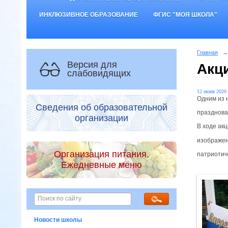
ИНКЛЮЗИВНОЕ ОБРАЗОВАНИЕ
ФГИС "МОЯ ШКОЛА"
Главная
→
Версия для
Акц
слабовидящих
12 июня 2020 
Одним из 
Сведения об образовательной
празднова
организации
В ходе ак
изображен
Организация питания.
патриотич
Ежедневные меню
Новости школы