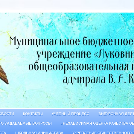
ОВОСТИ
КОНТАКТЫ
УЧЕБНЫЙ ПРОЦЕСС
ВНЕУРОЧНАЯ ДЕЯ
ТО ЗАДАВАЕМЫЕ ВОПРОСЫ
«НЕЗАВИСИМАЯ ОЦЕНКА КАЧЕСТВА О
СТА
ШКОЛЬНАЯ ИНИЦИАТИВА
УКРЕПЛЕНИЕ ОБЩЕСТВЕННОГО 