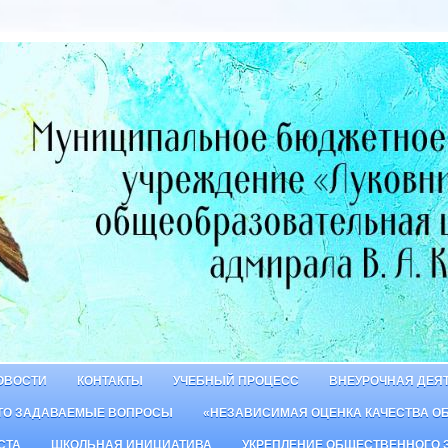
ОВОСТИ
КОНТАКТЫ
УЧЕБНЫЙ ПРОЦЕСС
ВНЕУРОЧНАЯ ДЕЯ
ТО ЗАДАВАЕМЫЕ ВОПРОСЫ
«НЕЗАВИСИМАЯ ОЦЕНКА КАЧЕСТВА О
СТА
ШКОЛЬНАЯ ИНИЦИАТИВА
УКРЕПЛЕНИЕ ОБЩЕСТВЕННОГО 