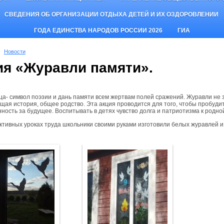
СВЕДЕНИЯ ОБ ОРГАНИЗАЦИИ ОТДЫХА ДЕТЕЙ И ИХ ОЗДОРОВЛЕНИИ
ГОДА ЕДИНСТВА НАРОДОВ РОССИИ 2026
ГИА
Новости
ия «Журавли памяти».
ца- символ поэзии и дань памяти всем жертвам полей сражений. Журавли не зн
бщая история, общее родство. Эта акция проводится для того, чтобы пробуди
ность за будущее. Воспитывать в детях чувство долга и патриотизма к родно
ктивных уроках труда школьники своими руками изготовили белых журавлей и