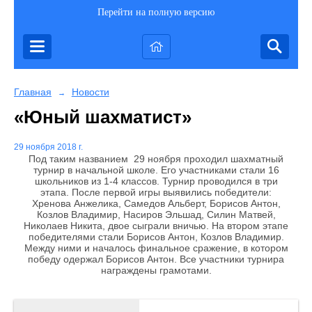
Перейти на полную версию
Главная
Новости
→
«Юный шахматист»
29 ноября 2018 г.
Под таким названием 29 ноября проходил шахматный
турнир в начальной школе. Его участниками стали 16
школьников из 1-4 классов. Турнир проводился в три
этапа. После первой игры выявились победители:
Хренова Анжелика, Самедов Альберт, Борисов Антон,
Козлов Владимир, Насиров Эльшад, Силин Матвей,
Николаев Никита, двое сыграли вничью. На втором этапе
победителями стали Борисов Антон, Козлов Владимир.
Между ними и началось финальное сражение, в котором
победу одержал Борисов Антон. Все участники турнира
награждены грамотами.