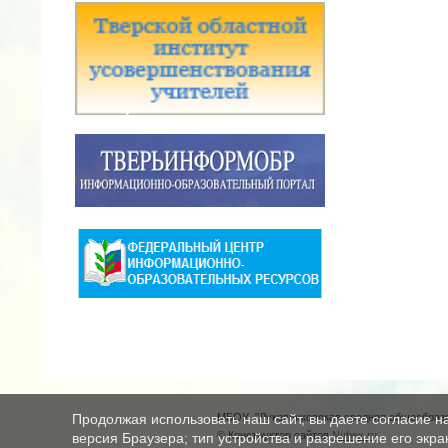
МБОУ "Луковниковская средняя общеобразо
Продолжая использовать наш сайт, вы даете согласие н
© Конструктор сайтов
Nubex.ru
версия Браузера; тип устройства и разрешение его экран