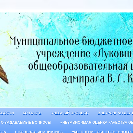
ОВОСТИ
КОНТАКТЫ
УЧЕБНЫЙ ПРОЦЕСС
ВНЕУРОЧНАЯ ДЕЯ
ТО ЗАДАВАЕМЫЕ ВОПРОСЫ
«НЕЗАВИСИМАЯ ОЦЕНКА КАЧЕСТВА О
СТА
ШКОЛЬНАЯ ИНИЦИАТИВА
УКРЕПЛЕНИЕ ОБЩЕСТВЕННОГО 