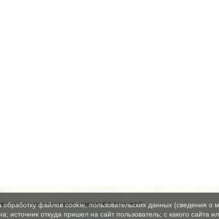
вательная школа имени вице-адмирала В.А. Корнилова"
а обработку файлов cookie, пользовательских данных (сведения о м
а; источник откуда пришел на сайт пользователь; с какого сайта и