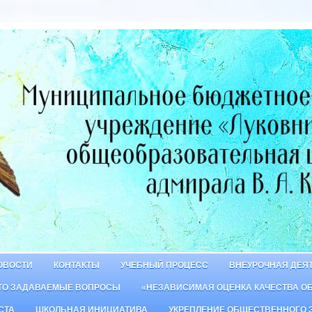
ОВОСТИ
КОНТАКТЫ
УЧЕБНЫЙ ПРОЦЕСС
ВНЕУРОЧНАЯ ДЕЯ
ТО ЗАДАВАЕМЫЕ ВОПРОСЫ
«НЕЗАВИСИМАЯ ОЦЕНКА КАЧЕСТВА О
СТА
ШКОЛЬНАЯ ИНИЦИАТИВА
УКРЕПЛЕНИЕ ОБЩЕСТВЕННОГО 