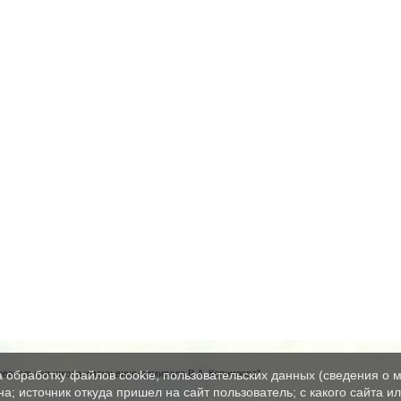
вательная школа имени вице-адмирала В.А. Корнилова"
а обработку файлов cookie, пользовательских данных (сведения о м
а; источник откуда пришел на сайт пользователь; с какого сайта и