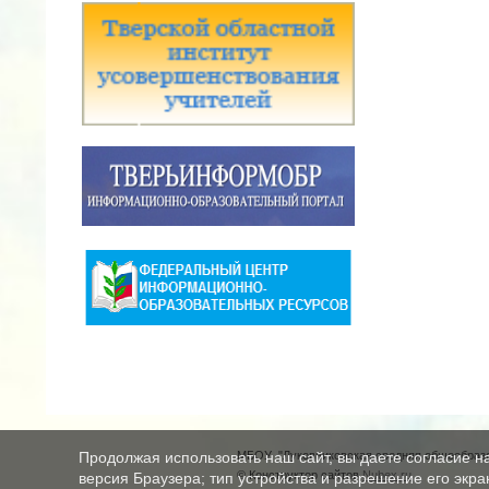
МБОУ "Луковниковская средняя общеобразо
Продолжая использовать наш сайт, вы даете согласие н
© Конструктор сайтов
Nubex.ru
версия Браузера; тип устройства и разрешение его экран