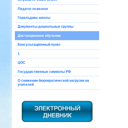
Педагог-психолог
Геральдика школы
Документы-дошкольные группы
Дистанционное обучение
Консультационный пункт
1
ЦОС
Государственные символы РФ
О снижении бюрократической нагрузки на
учителей