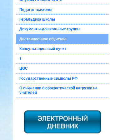
Педагог-психолог
Геральдика школы
Документы-дошкольные группы
Дистанционное обучение
Консультационный пункт
1
ЦОС
Государственные символы РФ
О снижении бюрократической нагрузки на
учителей