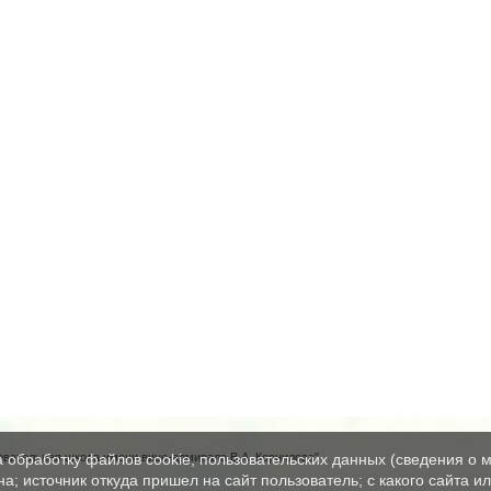
вательная школа имени вице-адмирала В.А. Корнилова"
а обработку файлов cookie, пользовательских данных (сведения о м
а; источник откуда пришел на сайт пользователь; с какого сайта и