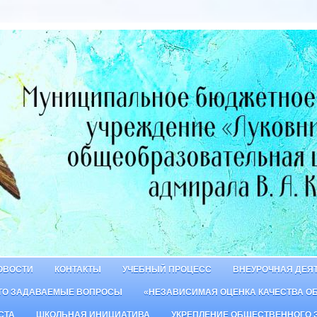
ОВОСТИ
КОНТАКТЫ
УЧЕБНЫЙ ПРОЦЕСС
ВНЕУРОЧНАЯ ДЕЯ
ТО ЗАДАВАЕМЫЕ ВОПРОСЫ
«НЕЗАВИСИМАЯ ОЦЕНКА КАЧЕСТВА О
СТА
ШКОЛЬНАЯ ИНИЦИАТИВА
УКРЕПЛЕНИЕ ОБЩЕСТВЕННОГО 