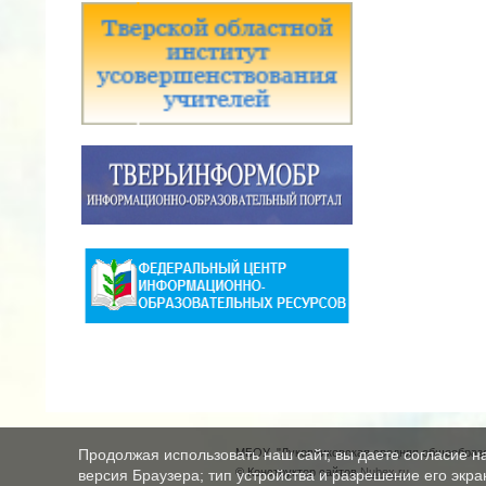
МБОУ "Луковниковская средняя общеобразо
Продолжая использовать наш сайт, вы даете согласие н
© Конструктор сайтов
Nubex.ru
версия Браузера; тип устройства и разрешение его экран