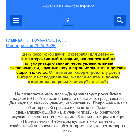
Перейти на полную версию
Главная
ТОЧКА РОСТА
→
→
Мероприятия 2025-2026
День российской науки (8 февраля) для детей —
это
интерактивный праздник, направленный на
популяризацию знаний через увлекательные
эксперименты, научные шоу и игровые занятия в детских
садах и школах
. Он помогает сформировать у детей
интерес к исследованиям, экспериментам и поиску
ответов на вопросы «почему?» и «как?»
На
познавательном часе «Да здравствует российская
наука»
(6+) ребята разговаривали об истоках празднования
Дня науки, о великих ученых, изобретениях. Подробнее узнали
об интересной профессии орнитолог (биолог,
специализирующийся на изучении птиц), как орнитологи
изучают перелеты птиц, места их обитания. Поиграли в игру
«Птички летят». Ребята окунулись в мир полезных
изобретений человечества, без которых нам уже некомфортно
жить.