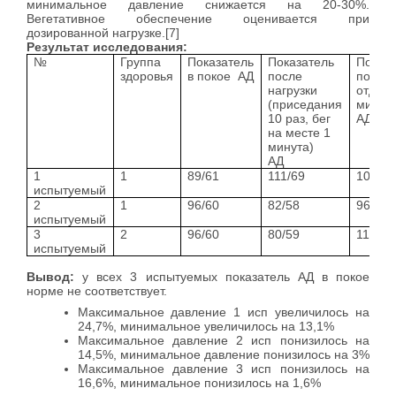
минимальное давление снижается на 20-30%.
Вегетативное обеспечение оценивается при
дозированной нагрузке.[7]
Результат исследования:
№
Группа
Показатель
Показатель
Показ
здоровья
в покое АД
после
после
нагрузки
отдыха
(приседания
мин)
10 раз, бег
АД
на месте 1
минута)
АД
1
1
89/61
111/69
108/56
испытуемый
2
1
96/60
82/58
96/59
испытуемый
3
2
96/60
80/59
112/67
испытуемый
Вывод:
у всех 3 испытуемых показатель АД в покое
норме не соответствует.
Максимальное давление 1 исп увеличилось на
24,7%, минимальное увеличилось на 13,1%
Максимальное давление 2 исп понизилось на
14,5%, минимальное давление понизилось на 3%
Максимальное давление 3 исп понизилось на
16,6%, минимальное понизилось на 1,6%