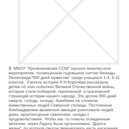
В МБОУ "Луковниковская СОШ" прошло внеклассное
мероприятие, посвященное годовщине снятия блокады
Ленинграда"900 дней мужества" среди учащихся 1-4, 5-11
классов . Учитель истории Н.Н.Королёва рассказала
детям об этих событиях Великой Отечественной войны,
которые стали победной, героической и трагической
страницей истории нашего народа. Эти долгих 900 дней
смерти, голода, холода, бомбёжек не сломили
мужественных людей Северной столицы. Постоянные
бомбардировки вражеской авиации уничтожали людей,
дома, архитектурные памятники, склады с
продовольствием. Чтобы как -то помочь осажденным
жителям, через Ладогу была организована "Дорога
жизни", по которой смогли эвакуировать часть населения