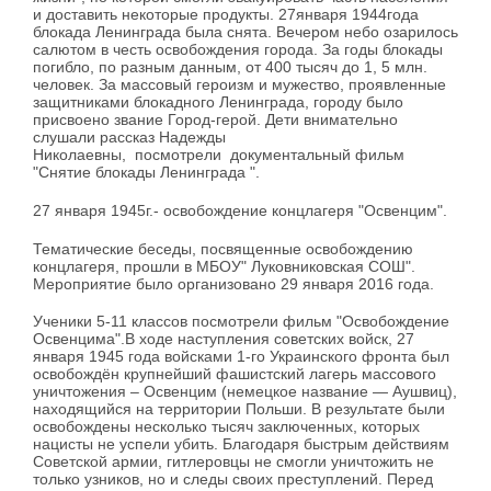
и доставить некоторые продукты. 27января 1944года
блокада Ленинграда была снята. Вечером небо озарилось
салютом в честь освобождения города. За годы блокады
погибло, по разным данным, от 400 тысяч до 1, 5 млн.
человек. За массовый героизм и мужество, проявленные
защитниками блокадного Ленинграда, городу было
присвоено звание Город-герой.
Дети внимательно
слушали рассказ Надежды
Николаевны, посмотрели документальный фильм
"Снятие блокады Ленинграда ".
27 января 1945г.- освобождение концлагеря "Освенцим".
Тематические беседы, посвященные освобождению
концлагеря, прошли в МБОУ" Луковниковская СОШ".
Мероприятие было организовано 29 января 2016 года.
Ученики 5-11 классов посмотрели фильм "Освобождение
Освенцима".
В ходе наступления советских войск, 27
января 1945 года войсками 1-го Украинского фронта был
освобождён крупнейший фашистский лагерь массового
уничтожения – Освенцим (немецкое название — Аушвиц),
находящийся на территории Польши. В результате были
освобождены несколько тысяч заключенных, которых
нацисты не успели убить. Благодаря быстрым действиям
Советской армии, гитлеровцы не смогли уничтожить не
только узников, но и следы своих преступлений. Перед